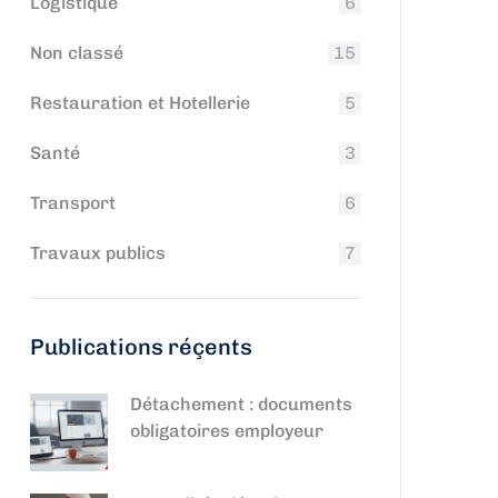
Logistique
6
Non classé
15
Restauration et Hotellerie
5
Santé
3
Transport
6
Travaux publics
7
Publications réçents
Détachement : documents
obligatoires employeur