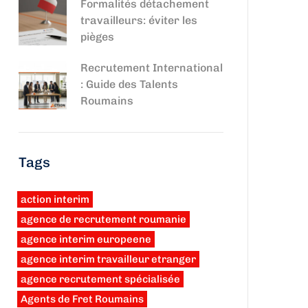
Formalités détachement
travailleurs: éviter les
pièges
Recrutement International
: Guide des Talents
Roumains
Tags
action interim
agence de recrutement roumanie
agence interim europeene
agence interim travailleur etranger
agence recrutement spécialisée
Agents de Fret Roumains