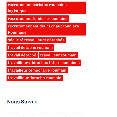
recrutement caristes roumains
logistique
recrutement fonderie roumaine
recrutement soudeurs chaudronniers
Roumanie
sécurité travailleurs détachés
travail detaché roumain
travail détaché
travailleur roumain
travailleurs détachés fêtes roumaines
travailleur temporaire roumain
travaillleur detache roumain
Nous Suivre