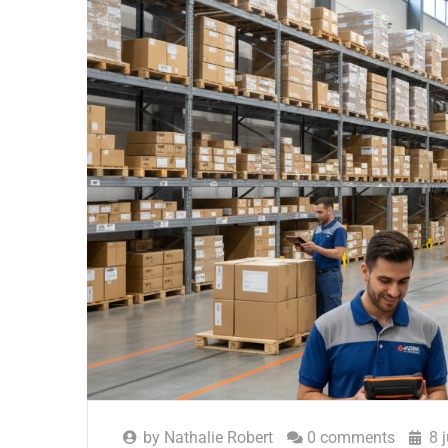
by
Nathalie Robert
0 comments
8 